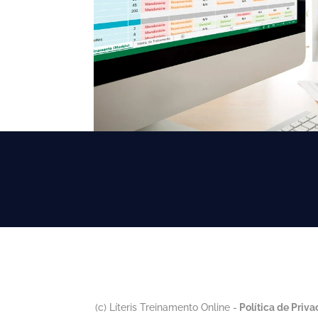
(c) Líteris Treinamento Online -
Política de Priv