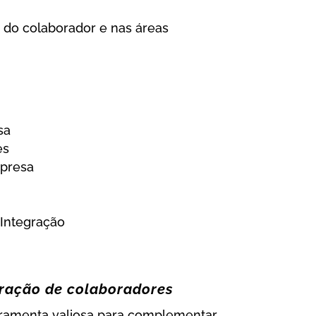
o do colaborador e nas áreas
sa
es
mpresa
 Integração
gração de colaboradores
ramenta valiosa para complementar