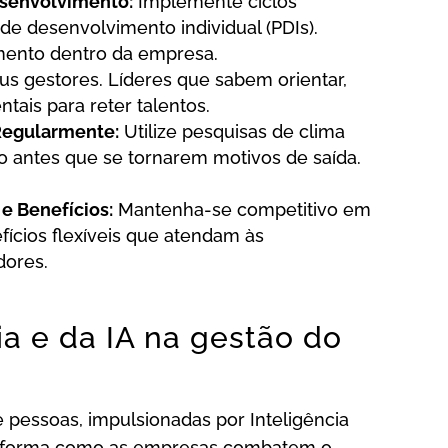
esenvolvimento:
Implemente ciclos
de desenvolvimento individual (PDIs).
mento dentro da empresa.
us gestores. Líderes que sabem orientar,
tais para reter talentos.
Regularmente:
Utilize pesquisas de clima
ção antes que se tornarem motivos de saída.
e Benefícios:
Mantenha-se competitivo em
ícios flexíveis que atendam às
dores.
a e da IA na gestão do
pessoas, impulsionadas por Inteligência
do a forma como as empresas combatem o