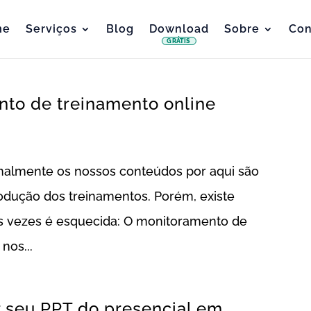
me
Serviços
Blog
Download
Sobre
Con
GRÁTIS
to de treinamento online
malmente os nossos conteúdos por aqui são
dução dos treinamentos. Porém, existe
s vezes é esquecida: O monitoramento de
nos...
r seu PPT do presencial em