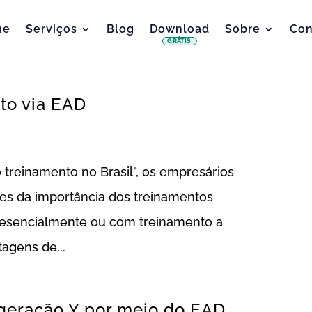
me
Serviços
Blog
Download
Sobre
Con
GRÁTIS
to via EAD
treinamento no Brasil”, os empresários
ntes da importância dos treinamentos
presencialmente ou com treinamento a
tagens de...
 geração Y por meio do EAD