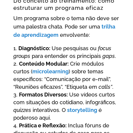
Do conceito ao treinamento: como
estruturar um programa eficaz
Um programa sobre o tema não deve ser
uma palestra chata. Pode ser uma
trilha
de aprendizagem
envolvente:
Diagnóstico:
Use pesquisas ou
focus
groups
para entender os principais
gaps
.
Conteúdo Modular:
Crie módulos
curtos (
microlearning
) sobre temas
específicos: “Comunicação por e-mail”,
“Reuniões eficazes”, “Etiqueta em
calls”
.
Formatos Diversos:
Use vídeos curtos
com situações do cotidiano, infográficos,
quizzes
interativos. O
storytelling
é
poderoso aqui.
Prática e Reflexão:
Inclua fóruns de